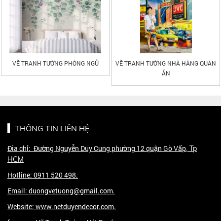
VẼ TRANH TƯỜNG PHÒNG NGỦ
VẼ TRANH TƯỜNG NHÀ HÀNG QUÁN
ĂN
THÔNG TIN LIÊN HỆ
Đia chỉ: Đường Nguyễn Duy Cung phường 12 quận Gò Vấp
, Tp
HCM
Hotline: 0911 520 498.
Email: duongvetuong@gmail.com.
Website: www.netduyendecor.com.