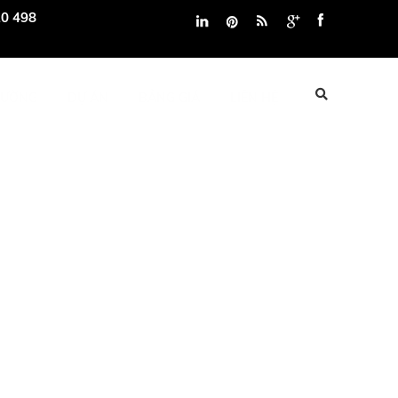
0 498
TƯỜNG
DỰ ÁN
BẢNG GIÁ
LIÊN HỆ