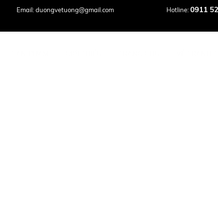
0911 52
Email: duongvetuong@gmail.com
Hotline:
SẢN PHẨM
GIỚI THIỆU
TRANG CHỦ
VẼ TRANH 