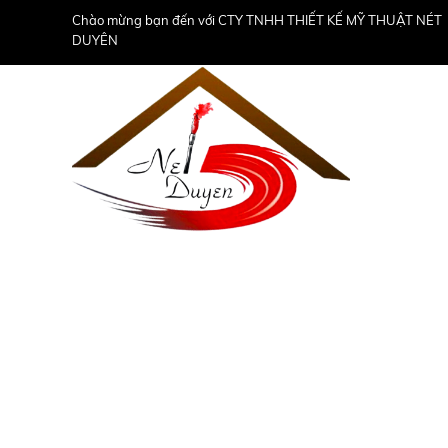
Chào mừng bạn đến với CTY TNHH THIẾT KẾ MỸ THUẬT NÉT
DUYÊN