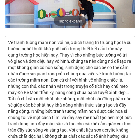
Tap to expand
Vẽ tranh tường mầm non với mục đích trang trí trường học là xu
hướng nghệ thuật khá phổ biến trong thiết kết cấu trúc xây
dựng trường học hiện nay. Thay vì cho những bức tường vô tri
vô giác và đơn điệu hay vô hình, chúng ta nên dùng nó để tạo ra
một không gian có hồn sống, sinh động cho các bé có thể cảm
nhận được sự quan trọng của chúng qua việc vẽ tranh tường tại
các trường mầm non. Đơn cử chỉ với hình vẽ những chiếc lá,
những con thú, các nhân vật trong truyện cổ tích hay chú mèo
máy Đô Rê Mon thần kỳ, nàng công chúa bạch tuyết xinh đẹp,..
Tất cả chỉ cần một chút nhẹ nhàng, một chút sôi động phần nào
sẽ giúp các bé phát huy khả năng nhận thức, sáng tạo và đầy
năng động. Những bức tranh tường mầm non được các họa sĩ
chúng tôi vẽ một cách tỉ mỉ và đầy say mê nhất tạo nên một bức
tranh lung linh đầy màu sắc và tạo cho các bé cảm giác vui tươi
tràn đầy sức sống và sáng tạo. Với chất liệu sơn acrylic không
chứa chất độc hại, không chứa chất các sắc tố ảnh hưởng xấu