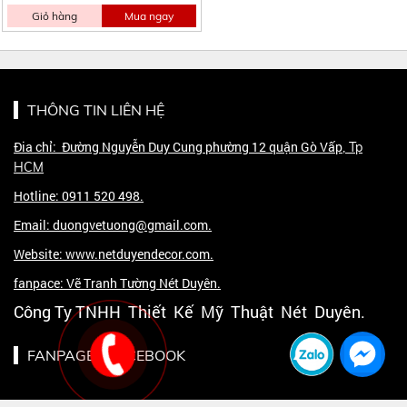
Giỏ hàng
Mua ngay
THÔNG TIN LIÊN HỆ
Đia chỉ: Đường Nguyễn Duy Cung phường 12 quận Gò Vấp
, Tp
HCM
Hotline: 0911 520 498.
Email: duongvetuong@gmail.com.
Website: www.netduyendecor.com.
fanpace: Vẽ Tranh Tường Nét Duyên.
Công Ty TNHH Thiết Kế Mỹ Thuật Nét Duyên.
FANPAGE - FACEBOOK